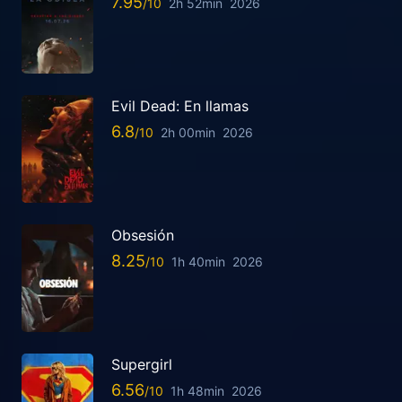
7.95
2h 52min
2026
Evil Dead: En llamas
6.8
2h 00min
2026
Obsesión
8.25
1h 40min
2026
Supergirl
6.56
1h 48min
2026