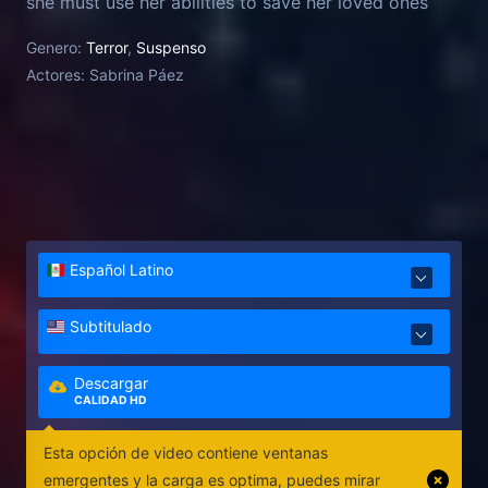
she must use her abilities to save her loved ones
from the malevolent forces within.
Genero:
Terror
,
Suspenso
Actores:
Sabrina Páez
Español Latino
Subtitulado
Descargar
CALIDAD HD
Esta opción de video contiene ventanas
emergentes y la carga es optima, puedes mirar