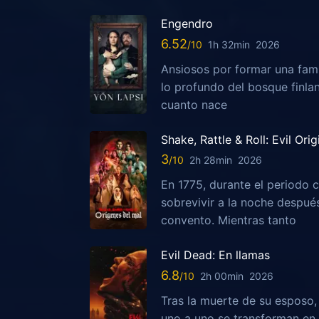
Engendro
6.52
1h 32min
2026
Ansiosos por formar una fami
lo profundo del bosque finla
cuanto nace
Shake, Rattle & Roll: Evil Orig
3
2h 28min
2026
En 1775, durante el periodo c
sobrevivir a la noche despu
convento. Mientras tanto
Evil Dead: En llamas
6.8
2h 00min
2026
Tras la muerte de su esposo
uno a uno se transforman en 