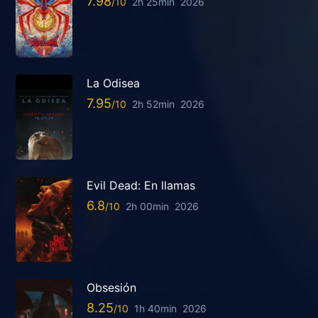
7.98
2h 25min
2026
La Odisea
7.95
2h 52min
2026
Evil Dead: En llamas
6.8
2h 00min
2026
Obsesión
8.25
1h 40min
2026