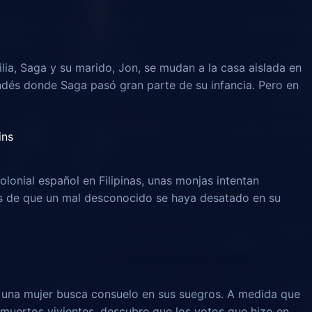
lia, Saga y su marido, Jon, se mudan a la casa aislada en
ndés donde Saga pasó gran parte de su infancia. Pero en
ins
olonial español en Filipinas, unas monjas intentan
és de que un mal desconocido se haya desatado en su
, una mujer busca consuelo en sus suegros. A medida que
muertos vivientes, descubre que los votos que hizo en