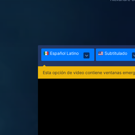
Español Latino
Subtitulado
Esta opción de video contiene ventanas emerge