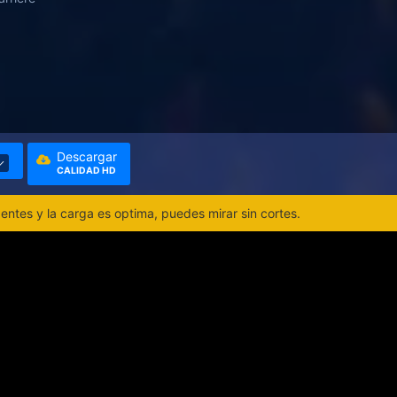
Descargar
CALIDAD HD
ntes y la carga es optima, puedes mirar sin cortes.