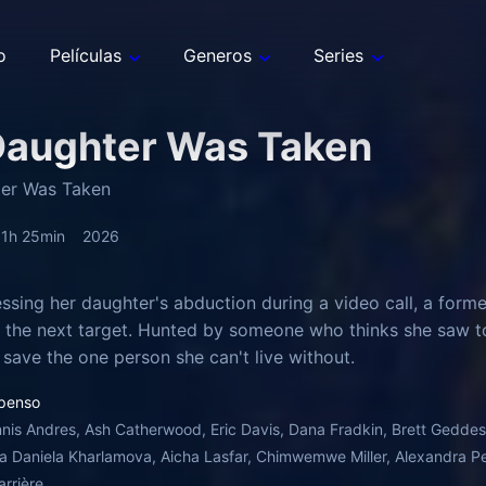
o
Películas
Generos
Series
aughter Was Taken
er Was Taken
1h 25min
2026
essing her daughter's abduction during a video call, a for
the next target. Hunted by someone who thinks she saw to
d save the one person she can't live without.
penso
nis Andres, Ash Catherwood, Eric Davis, Dana Fradkin, Brett Gedde
ia Daniela Kharlamova, Aicha Lasfar, Chimwemwe Miller, Alexandra Pet
rrière