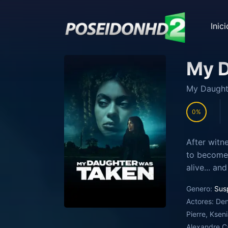
Inici
My D
My Daught
0
After witn
to become 
alive... an
Genero:
Sus
Actores:
Den
Pierre, Ksen
Alexandre Ca