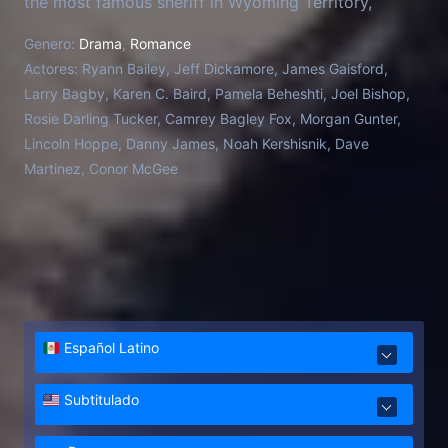
the most famous sheriff in Wyoming Territory,
arrives in town, vying for the job as well. Sparks fly
Genero:
Drama
,
Romance
as the sheriffs go head-to-head, and the bantering
Actores:
Ryann Bailey, Jeff Dickamore, James Gaisford,
rivals begin to feel like something more than just
Larry Bagby, Karen C. Baird, Pamela Beheshti, Joel Bishop,
competitors. But when violent criminals threaten the
Rosie Darling Tucker, Camrey Bagley Fox, Morgan Gunter,
people they care about, they’ll have to set aside
Lincoln Hoppe, Danny James, Noah Kershisnik, Dave
their differences to save the town.
Martinez, Conor McGee
Español Latino
Subtitulado