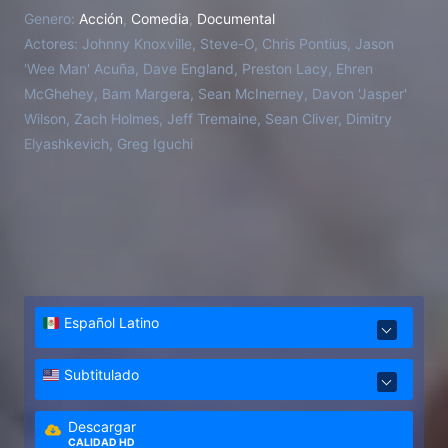
Genero:
Acción
,
Comedia
,
Documental
Actores:
Johnny Knoxville, Steve-O, Chris Pontius, Jason
'Wee Man' Acuña, Dave England, Preston Lacy, Ehren
McGhehey, Bam Margera, Sean McInerney, Davon 'Jasper'
Wilson, Zach Holmes, Jeff Tremaine, Sean Cliver, Dimitry
Elyashkevich, Greg Iguchi
Español Latino
Subtitulado
Descargar
CALIDAD HD