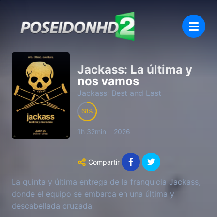
Jackass: La última y
nos vamos
Jackass: Best and Last
68
1h 32min
2026
Compartir
La quinta y última entrega de la franquicia Jackass,
donde el equipo se embarca en una última y
descabellada cruzada.