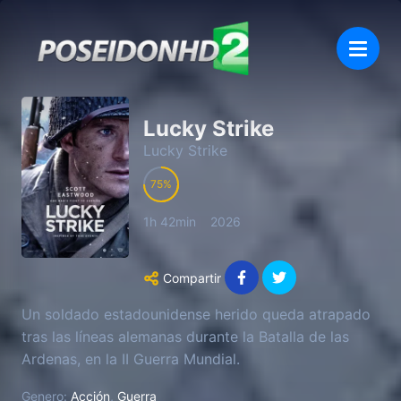
Lucky Strike
Lucky Strike
75
1h 42min
2026
Compartir
Un soldado estadounidense herido queda atrapado
tras las líneas alemanas durante la Batalla de las
Ardenas, en la II Guerra Mundial.
Genero:
Acción
,
Guerra