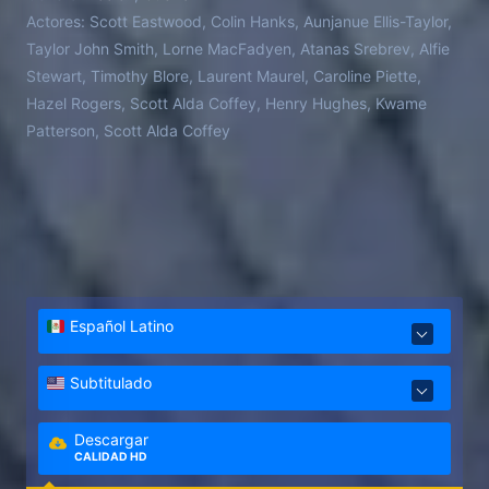
Actores:
Scott Eastwood, Colin Hanks, Aunjanue Ellis-Taylor,
Taylor John Smith, Lorne MacFadyen, Atanas Srebrev, Alfie
Stewart, Timothy Blore, Laurent Maurel, Caroline Piette,
Hazel Rogers, Scott Alda Coffey, Henry Hughes, Kwame
Patterson, Scott Alda Coffey
Español Latino
Subtitulado
Descargar
CALIDAD HD