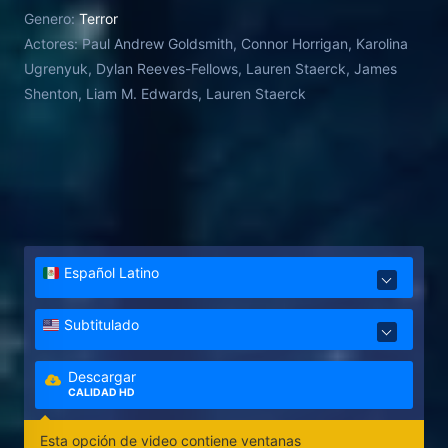
Genero:
Terror
Actores:
Paul Andrew Goldsmith, Connor Horrigan, Karolina
Ugrenyuk, Dylan Reeves-Fellows, Lauren Staerck, James
Shenton, Liam M. Edwards, Lauren Staerck
Español Latino
Subtitulado
Descargar
CALIDAD HD
Esta opción de video contiene ventanas