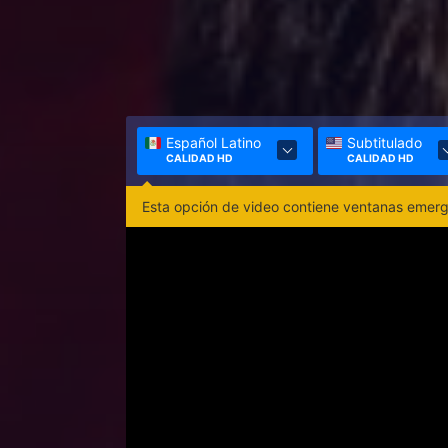
Español Latino
Subtitulado
CALIDAD HD
CALIDAD HD
Esta opción de video contiene ventanas emerge