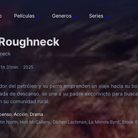
o
Películas
Generos
Series
 Roughneck
neck
1h 31min
2025
dor del petróleo y su perro emprenden un viaje hacia su b
ada de descanso, se une a su padre exconvicto para busc
n su comunidad rural.
penso
,
Acción
,
Drama
tin North, Holt McCallany, Dichen Lachman, La Monde Byrd, Brook S