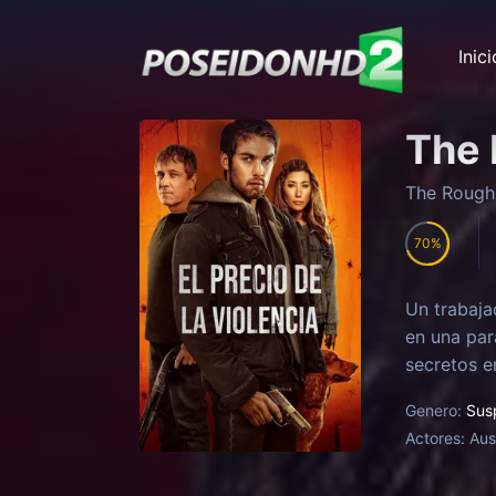
Inici
The
The Rough
70
Un trabaja
en una par
secretos e
Genero:
Sus
Actores:
Aus