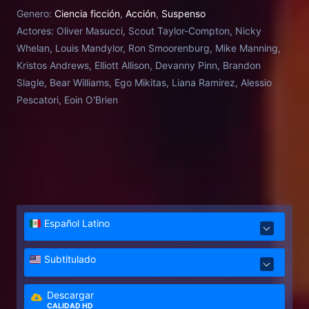
only immediate dangers but also the darker
Genero:
Ciencia ficción
,
Acción
,
Suspenso
implications of unchecked technology.
Actores:
Oliver Masucci, Scout Taylor-Compton, Nicky
Whelan, Louis Mandylor, Ron Smoorenburg, Mike Manning,
Kristos Andrews, Elliott Allison, Devanny Pinn, Brandon
Slagle, Bear Williams, Ego Mikitas, Liana Ramirez, Alessio
Pescatori, Eoin O'Brien
Español Latino
Subtitulado
Descargar
CALIDAD HD