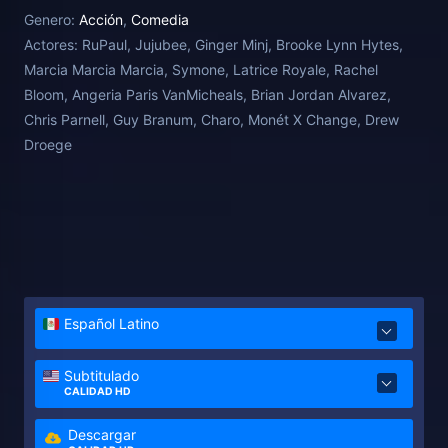
Gagwell para evitar un desastre en Los Ángeles.
Genero:
Acción
,
Comedia
Actores:
RuPaul, Jujubee, Ginger Minj, Brooke Lynn Hytes,
Marcia Marcia Marcia, Symone, Latrice Royale, Rachel
Bloom, Angeria Paris VanMicheals, Brian Jordan Alvarez,
Chris Parnell, Guy Branum, Charo, Monét X Change, Drew
Droege
Español Latino
Subtitulado
CALIDAD HD
Descargar