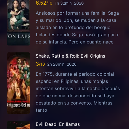
6.52
1h 32min
2026
Ansiosos por formar una familia, Saga
y su marido, Jon, se mudan a la casa
aislada en lo profundo del bosque
finlandés donde Saga pasó gran parte
de su infancia. Pero en cuanto nace
Shake, Rattle & Roll: Evil Origins
3
2h 28min
2026
En 1775, durante el periodo colonial
español en Filipinas, unas monjas
intentan sobrevivir a la noche después
de que un mal desconocido se haya
desatado en su convento. Mientras
tanto
Evil Dead: En llamas