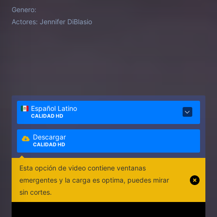
Visible solo para Piper, Ott permanece a su lado
Genero:
como un recordatorio constante de lo perdido. A
Actores:
Jennifer DiBlasio
medida que el nudo se aprieta, oscuros secretos
salen a la luz, llevando a todos a una colisión de la
que quizás solo haya una salida: a través de la
ventana muerta.
Español Latino
CALIDAD HD
Descargar
CALIDAD HD
Esta opción de video contiene ventanas
emergentes y la carga es optima, puedes mirar
sin cortes.