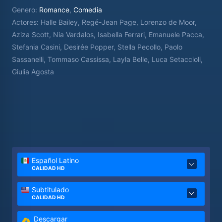
prometida. La mentira se complica aún más con la
Genero:
Romance
,
Comedia
llegada de Michael, cuyo inesperado vínculo con
Actores:
Halle Bailey, Regé-Jean Page, Lorenzo de Moor,
Anna podría cambiarlo todo.
Aziza Scott, Nia Vardalos, Isabella Ferrari, Emanuele Pacca,
Stefania Casini, Desirée Popper, Stella Pecollo, Paolo
Sassanelli, Tommaso Cassissa, Layla Belle, Luca Setaccioli,
Giulia Agosta
Español Latino
CALIDAD HD
Subtitulado
CALIDAD HD
Descargar