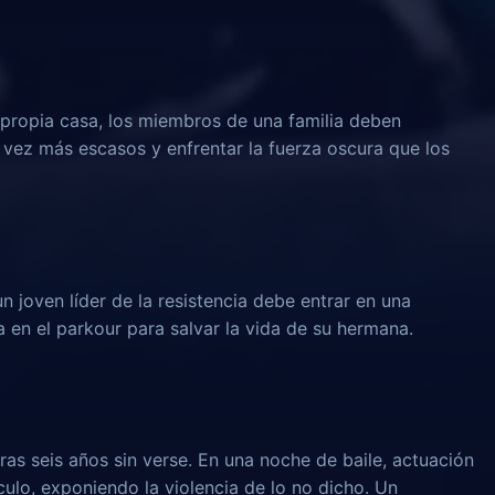
propia casa, los miembros de una familia deben
 vez más escasos y enfrentar la fuerza oscura que los
un joven líder de la resistencia debe entrar en una
 en el parkour para salvar la vida de su hermana.
ras seis años sin verse. En una noche de baile, actuación
culo, exponiendo la violencia de lo no dicho. Un