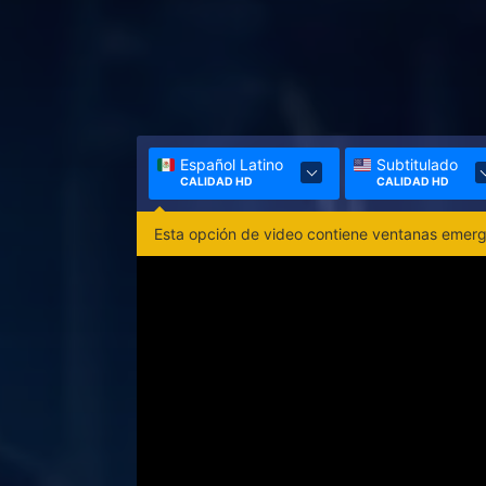
Español Latino
Subtitulado
CALIDAD HD
CALIDAD HD
Esta opción de video contiene ventanas emerge