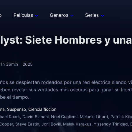
o
Películas
Generos
Series
lyst: Siete Hombres y un
1h 36min
2025
años se despiertan rodeados por una red eléctrica siendo v
eben revelar sus verdades más oscuras para ganar su libert
be el tiempo.
ma
,
Suspenso
,
Ciencia ficción
hael Roark, David Bianchi, Noel Gugliemi, Melanie Liburd, Patrick Ki
Cooper, Steve Eastin, Joni Bovill, Melek Karakus, Yissendy Trinidad, 