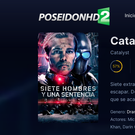
Inici
Cata
Catalyst
57
Siete extr
escapar. D
que se aca
Genero:
Dra
Actores:
Mic
Khan, Darin 