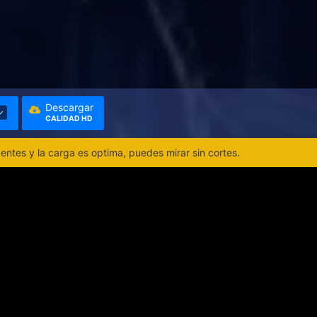
Descargar
CALIDAD HD
ntes y la carga es optima, puedes mirar sin cortes.