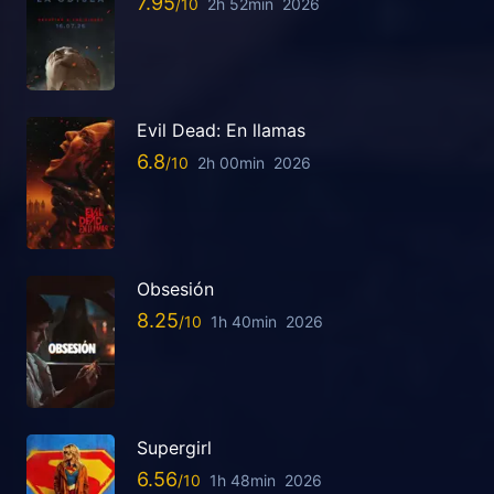
7.95
2h 52min
2026
Evil Dead: En llamas
6.8
2h 00min
2026
Obsesión
8.25
1h 40min
2026
Supergirl
6.56
1h 48min
2026