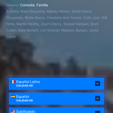
padre de tiempo completo para cuidar de sus tres
Genero:
Comedia
,
Familia
hijas. Sin experiencia en la gestión del hogar,
Actores:
Nate Bargatze, Mandy Moore, Stella Grace
descubre rápidamente que mantener a su familia
Fitzgerald, Birdie Borria, Charlotte Ann Tucker, Colin Jost, Will
unida es el trabajo más difícil que ha tenido.
Forte, Martin Herlihy, Zach Cherry, Kumail Nanjiani, Brett
Cullen, Kate Berlant, Lori Greiner, Maddox Batson, Jared
Curtis
Español Latino
CALIDAD HD
Español
CALIDAD HD
Subtitulado