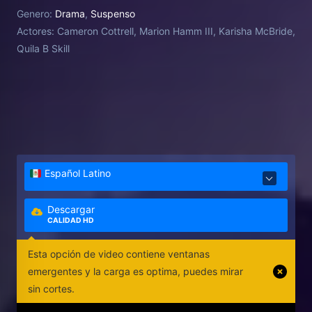
As detectives investigate, secrets, love triangles,
Genero:
Drama
,
Suspenso
and betrayal emerge. The search for the attacker
Actores:
Cameron Cottrell, Marion Hamm III, Karisha McBride,
leads to twists and turns, involving everyone from
Quila B Skill
her talent manager to her labelmate. The truth about
the night of the attack is slowly revealed, with
unexpected consequences for all involved.
Español Latino
Descargar
CALIDAD HD
Esta opción de video contiene ventanas
emergentes y la carga es optima, puedes mirar
sin cortes.