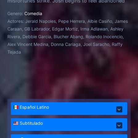
misfortunes strike. Josh begins to feel abandoned
by his faith. In his frustration, he decides to rebel by
Genero:
Comedia
breaking each commandment.
Actores:
Jerald Napoles, Pepe Herrera, Albie Casiño, James
Caraan, GB Labrador, Edgar Mortiz, Irma Adlawan, Ashley
Rivera, Debbie Garcia, Blucher Abang, Rolando Inocencio,
Alex Vincent Medina, Donna Cariaga, Joel Saracho, Raffy
Tejada
Español Latino
Subtitulado