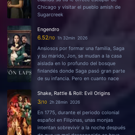
Chicago y visitar el pueblo amish de
Sugarcreek
Engendro
6.52
1h 32min
2026
Ansiosos por formar una familia, Saga
y su marido, Jon, se mudan a la casa
aislada en lo profundo del bosque
finlandés donde Saga pasó gran parte
de su infancia. Pero en cuanto nace
Shake, Rattle & Roll: Evil Origins
3
2h 28min
2026
En 1775, durante el periodo colonial
español en Filipinas, unas monjas
intentan sobrevivir a la noche después
de que un mal desconocido se haya