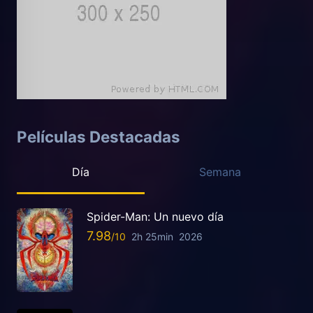
Películas Destacadas
Día
Semana
Spider-Man: Un nuevo día
7.98
2h 25min
2026