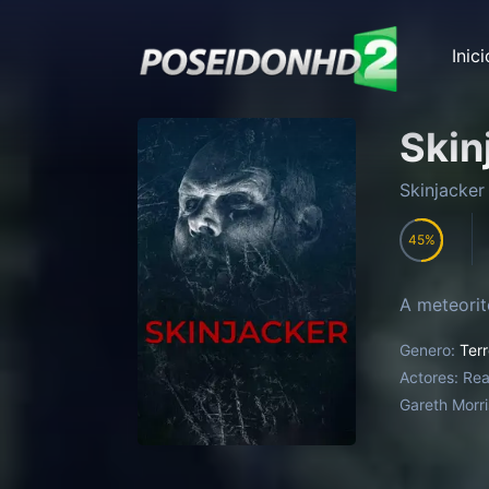
Inici
Skin
Skinjacker
45
A meteorit
Genero:
Terr
Actores:
Rea
Gareth Morri