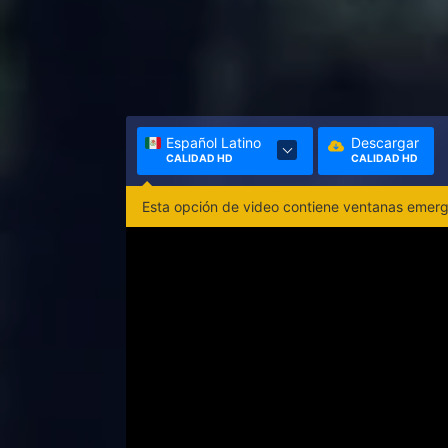
Español Latino
Descargar
CALIDAD HD
CALIDAD HD
Esta opción de video contiene ventanas emerge