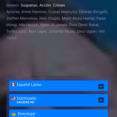
Genero:
Suspenso
,
Acción
,
Crimen
Actores:
Armie Hammer, Costas Mandylor, Désirée Giorgetti,
Steffen Mennekes, Neb Chupin, Mukit Abdul Hamid, Fares
Mongi, Hila Harush, Helen Al-Janabi, Dora Dimić Rakar,
Tvrtko Jurić, Roni Lepej, Johanna Vaude, Dino Ugljen, Vini
Jurčić
Español Latino
Subtitulado
CALIDAD HD
Descargar