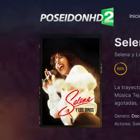
Inici
Sele
Selena y L
89
La trayect
Música Tej
agotadas, 
Genero:
Doc
Actores:
Sel