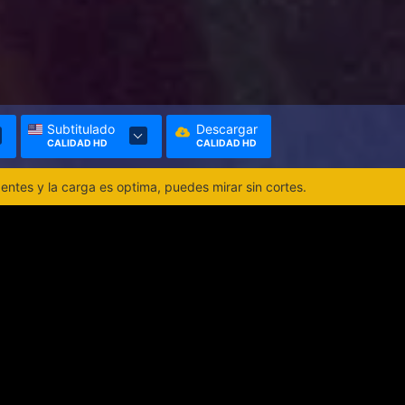
Subtitulado
Descargar
CALIDAD HD
CALIDAD HD
ntes y la carga es optima, puedes mirar sin cortes.