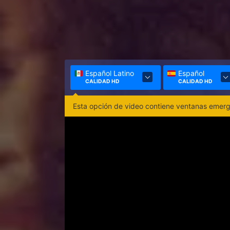
Español Latino
Español
CALIDAD HD
CALIDAD HD
Esta opción de video contiene ventanas emerge