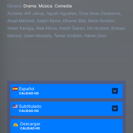
experiencia con el amor: una chica ya prometida a
Genero:
Drama
,
Música
,
Comedia
otra persona.
Actores:
Arif Jakup, Agush Agushev, Dora Akan Zlatanova,
Aksel Mehmet, Selpin Kerim, Elhame Bilal, Metin İbrahim,
Adem Karaga, Atila Klince, Nadži Šaban, Din Ibrahim, Erdoan
Maksut, Usein Mustafa, Tamer Ibrahim, Hakan Daci
Español
CALIDAD HD
Subtitulado
CALIDAD HD
Descargar
CALIDAD HD