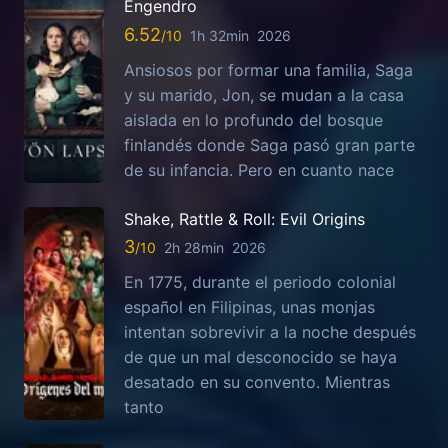
Engendro
6.52
1h 32min
2026
Ansiosos por formar una familia, Saga
y su marido, Jon, se mudan a la casa
aislada en lo profundo del bosque
finlandés donde Saga pasó gran parte
de su infancia. Pero en cuanto nace
Shake, Rattle & Roll: Evil Origins
3
2h 28min
2026
En 1775, durante el periodo colonial
español en Filipinas, unas monjas
intentan sobrevivir a la noche después
de que un mal desconocido se haya
desatado en su convento. Mientras
tanto