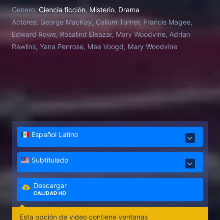
recuerdan, es una señal: La Rosa de Nevada debe
Genero:
Ciencia ficción
,
Misterio
,
Drama
volver a hacerse a la mar: quizá entonces cambie la
Actores:
George MacKay, Callum Turner, Francis Magee,
suerte del devastado pueblo. Nick acepta un trabajo
Edward Rowe, Rosalind Eleazar, Mary Woodvine, Adrian
a bordo del barco en un intento de mantener a su
Rawlins, Yana Penrose, Mae Voogd, Mary Woodvine
joven familia. Junto a él, el recién llegado Liam se
une a la tripulación, desesperado por escapar de su
pasado. Se hacen a la mar y, tras un exitoso viaje,
regresan a puerto. Pero algo va mal. Han
retrocedido en el tiempo y los aldeanos les reciben
como si fueran la tripulación original.
Español Latino
Subtitulado
Descargar
CALIDAD HD
Esta opción de video contiene ventanas