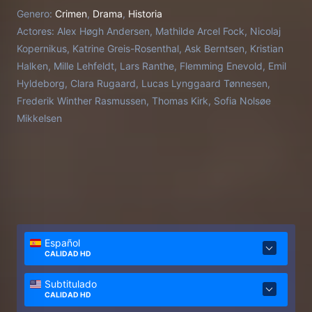
se encuentra un cadáver en una casa de verano
Genero:
Crimen
,
Drama
,
Historia
incendiada en Esbjerg, Otto y su equipo comienzan
Actores:
Alex Høgh Andersen, Mathilde Arcel Fock, Nicolaj
a desentrañar un misterioso asesinato, que revela
Kopernikus, Katrine Greis-Rosenthal, Ask Berntsen, Kristian
luchas de poder y corrupción entre la élite de la
Halken, Mille Lehfeldt, Lars Ranthe, Flemming Enevold, Emil
ciudad.
Hyldeborg, Clara Rugaard, Lucas Lynggaard Tønnesen,
Frederik Winther Rasmussen, Thomas Kirk, Sofia Nolsøe
Mikkelsen
Español
CALIDAD HD
Subtitulado
CALIDAD HD