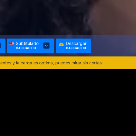
Subtitulado
Descargar
CALIDAD HD
CALIDAD HD
ntes y la carga es optima, puedes mirar sin cortes.