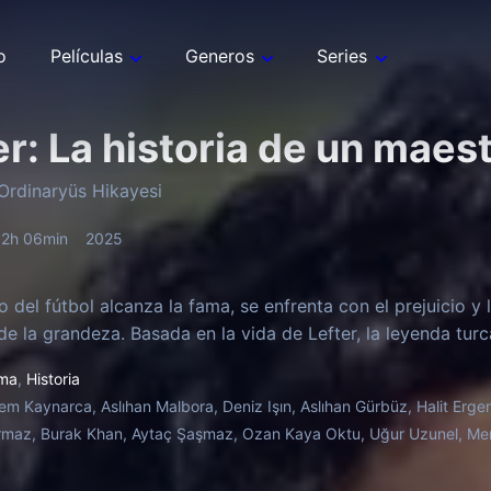
o
Películas
Generos
Series
er: La historia de un maest
 Ordinaryüs Hikayesi
2h 06min
2025
 del fútbol alcanza la fama, se enfrenta con el prejuicio y 
e la grandeza. Basada en la vida de Lefter, la leyenda turc
ma
,
Historia
em Kaynarca, Aslıhan Malbora, Deniz Işın, Aslıhan Gürbüz, Halit Erge
rmaz, Burak Khan, Aytaç Şaşmaz, Ozan Kaya Oktu, Uğur Uzunel, Mer