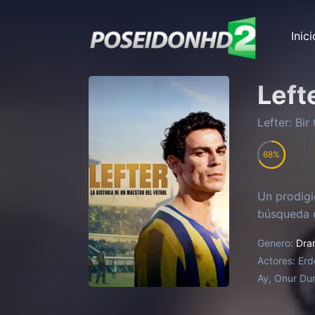
Inici
Left
Lefter: Bir
68
Un prodigio
búsqueda d
Genero:
Dra
Actores:
Erd
Ay, Onur Du