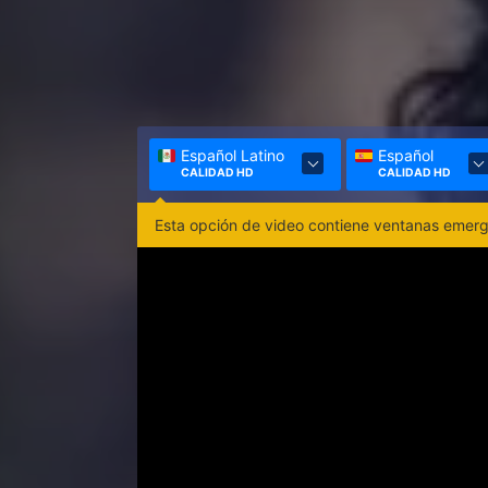
Español Latino
Español
CALIDAD HD
CALIDAD HD
Esta opción de video contiene ventanas emerge