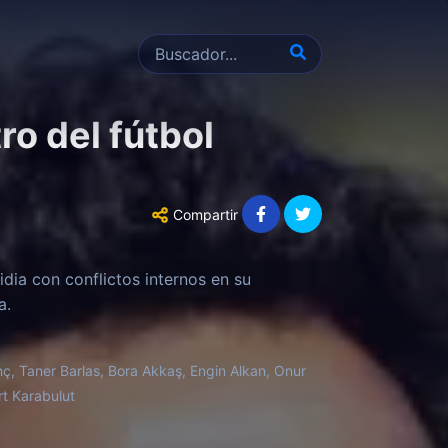
ro del fútbol
Compartir
lidia con conflictos internos en su
a.
nç, Taner Barlas, Bora Akkaş, Engin Alkan, Onur
t Karabulut