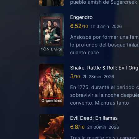
pueblo amish de Sugarcreek
Engendro
6.52
1h 32min
2026
Ansiosos por formar una fami
lo profundo del bosque finla
cuanto nace
Shake, Rattle & Roll: Evil Orig
3
2h 28min
2026
En 1775, durante el periodo c
sobrevivir a la noche despu
convento. Mientras tanto
Evil Dead: En llamas
6.8
2h 00min
2026
Tras la muerte de su esposo