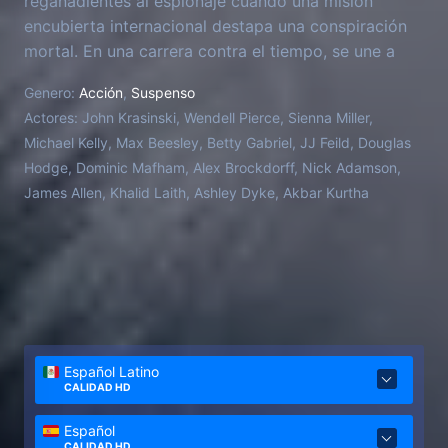
regañadientes al espionaje cuando una misión
encubierta internacional destapa una conspiración
mortal. En una carrera contra el tiempo, se une a
sus aliados de la CIA Mike November y James Greer
Genero:
Acción
,
Suspenso
y a la astuta oficial del MI6 Emma Marlowe para
Actores:
John Krasinski, Wendell Pierce, Sienna Miller,
enfrentarse a una unidad renegada de operaciones
Michael Kelly, Max Beesley, Betty Gabriel, JJ Feild, Douglas
encubiertas en una pelea muy personal y con mucho
Hodge, Dominic Mafham, Alex Brockdorff, Nick Adamson,
en juego.
James Allen, Khalid Laith, Ashley Dyke, Akbar Kurtha
Español Latino
CALIDAD HD
Español
CALIDAD HD