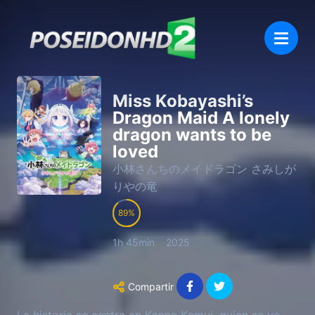
Miss Kobayashi’s
Dragon Maid A lonely
dragon wants to be
loved
小林さんちのメイドラゴン さみしが
りやの竜
89
1h 45min
2025
Compartir
La historia se centra en Kanna Kamui, quien se ve