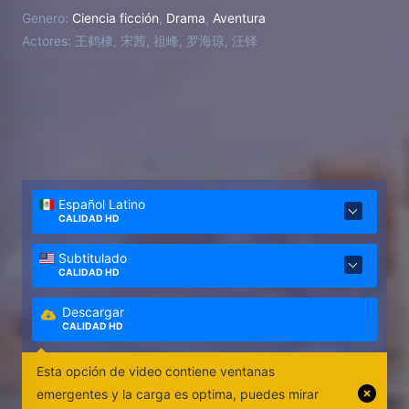
sueños creados por ellos mismos. Sin embargo, una
Genero:
Ciencia ficción
,
Drama
,
Aventura
crisis provocada por estos sueños comienza a
Actores:
王鹤棣, 宋茜, 祖峰, 罗海琼, 汪铎
desarrollarse en silencio.
Español Latino
CALIDAD HD
Subtitulado
CALIDAD HD
Descargar
CALIDAD HD
Esta opción de video contiene ventanas
emergentes y la carga es optima, puedes mirar