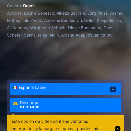
más estresantes y siempre está disponible de
Genero:
Drama
inmediato en caso de emergencia. Pero en la dura, y
Actores:
Leonie Benesch, Alireza Bayram, Jürg Plüss, Jasmin
muchas veces impredecible, realidad diaria del
Mattei, Lale Yavaş, Andreas Beutler, Urs Bihler, Sonja Riesen,
hospital las cosas pueden ser diferentes. Un día,
Ali Kandas, Margherita Schoch, Nicole Bachmann, Doris
Floria llega para trabajar en el turno de noche, la
Schefer, Selma Jamal Aldin, Albana Agaj, Ridvan Murati
sala de urgencias está completamente llena y hay
falta de personal. A pesar del ritmo frenético, Floria
trabaja incansable para atender a todos los
pacientes pero comete un desastroso error y el
turno amenaza con desbaratarse por completo.
Comienza una angustiosa carrera contrarreloj.
Español Latino
Descargar
CALIDAD HD
Esta opción de video contiene ventanas
emergentes y la carga es optima, puedes mirar