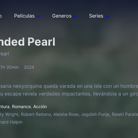
o
Películas
Generos
Series
nded Pearl
earl
1h 30min
2024
aria neoyorquina queda varada en una isla con un hombre m
u escape revela verdades impactantes, llevándola a un gir
ntura
,
Romance
,
Acción
sty Wright, Robert Reitano, Aleisha Rose, Jagdish Punja, Rawiri Para
chard Halpin