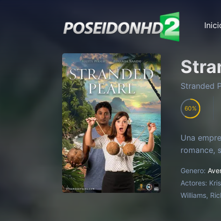
Inici
Stra
Stranded P
60
Una empres
romance, s
Genero:
Ave
Actores:
Kri
Williams, Ri