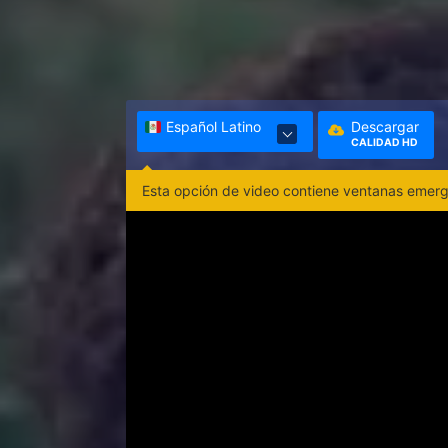
Español Latino
Descargar
CALIDAD HD
Esta opción de video contiene ventanas emerge