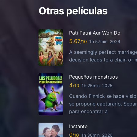
Otras películas
Pati Patni Aur Woh Do
5.67
1h 57min
2026
A seemingly perfect marriag
decision leads to a chain of
Pequeños monstruos
4
1h 25min
2025
Cuando Finnick se hace visib
se propone capturarlo. Sepa
para encontrar a
Instante
0
1h 30min
2026