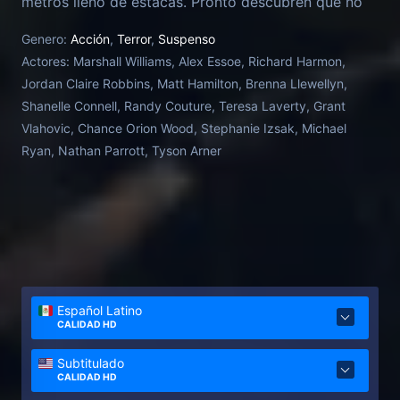
metros lleno de estacas. Pronto descubren que no
fue un accidente y que un peligroso asesino los está
Genero:
Acción
,
Terror
,
Suspenso
cazando
Actores:
Marshall Williams, Alex Essoe, Richard Harmon,
Jordan Claire Robbins, Matt Hamilton, Brenna Llewellyn,
Shanelle Connell, Randy Couture, Teresa Laverty, Grant
Vlahovic, Chance Orion Wood, Stephanie Izsak, Michael
Ryan, Nathan Parrott, Tyson Arner
Español Latino
CALIDAD HD
Subtitulado
CALIDAD HD