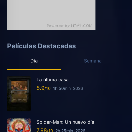
Películas Destacadas
Día
Semana
La última casa
5.9
1h 50min
2026
Spider-Man: Un nuevo día
7.98
2h 25min
2026