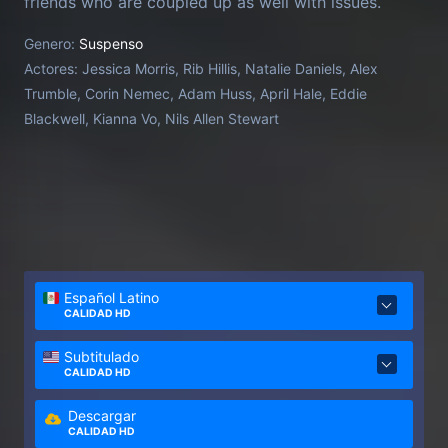
friends who are coupled up as well with issues.
However, the couples retreat is not all it seems
Genero:
Suspenso
when accusations are made, someone goes missing,
Actores:
Jessica Morris, Rib Hillis, Natalie Daniels, Alex
and another is found dead.
Trumble, Corin Nemec, Adam Huss, April Hale, Eddie
Blackwell, Kianna Vo, Nils Allen Stewart
Español Latino
CALIDAD HD
Subtitulado
CALIDAD HD
Descargar
CALIDAD HD