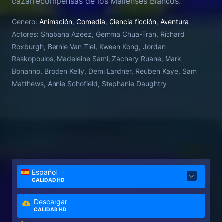
cazarrecompensas de los Malienses Blancos.
Película independiente que, con un coste de
Genero:
Animación
,
Comedia
,
Ciencia ficción
,
Aventura
600.000$, fue seleccionada para su estreno en el
Actores:
Shabana Azeez, Gemma Chua-Tran, Richard
Festival de Berlín en 2025.
Roxburgh, Bernie Van Tiel, Kween Kong, Jordan
Raskopoulos, Madeleine Sami, Zachary Ruane, Mark
Bonanno, Broden Kelly, Demi Lardner, Reuben Kaye, Sam
Matthews, Annie Schofield, Stephanie Daughtry
Español
CALIDAD HD
Descargar
CALIDAD HD