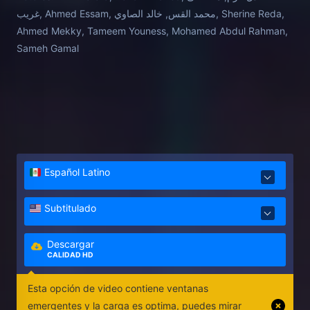
غريب, Ahmed Essam, محمد القس, خالد الصاوي, Sherine Reda,
Ahmed Mekky, Tameem Youness, Mohamed Abdul Rahman,
Sameh Gamal
Español Latino
Subtitulado
Descargar
CALIDAD HD
Esta opción de video contiene ventanas
emergentes y la carga es optima, puedes mirar