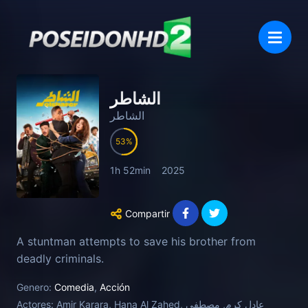
الشاطر
الشاطر
53
1h 52min
2025
Compartir
A stuntman attempts to save his brother from
deadly criminals.
Genero:
Comedia
,
Acción
Actores:
Amir Karara, Hana Al Zahed, عادل كرم, مصطفى