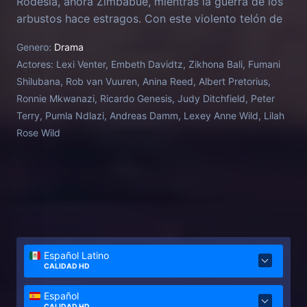
Rodesia, ahora Zimbabue, mientras la guerra de los
arbustos hace estragos. Con este violento telón de
fondo, y a través de sus ojos, somos testigos del
Genero:
Drama
desesperado apego de la familia a la tierra africana
Actores:
Lexi Venter, Embeth Davidtz, Zikhona Bali, Fumani
y de las profundas cicatrices de una guerra que
Shilubana, Rob van Vuuren, Anina Reed, Albert Pretorius,
transforma la tierra y el alma.
Ronnie Mkwanazi, Ricardo Genesis, Judy Ditchfield, Peter
Terry, Pumla Ndlazi, Andreas Damm, Lexey Anne Wild, Lilah
Rose Wild
Español Latino
CALIDAD HD
Español
CALIDAD HD