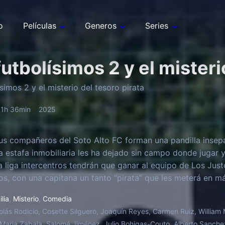
o
Películas
Generos
Series
futbolísimos 2 y el misteri
simos 2 y el misterio del tesoro pirata
1h 36min
2025
us compañeros del Soto Alto FC forman una pandilla insepar
na estafa inmobiliaria les ha dejado sin campo donde jugar y
la liga intercentros tendrán que ganar al equipo de Los Jus
s, con una capitana un tanto “pirata” que les meterá en más
banco y el padre de Pakete verá peligrar su trabajo de polic
lia
,
Misterio
,
Comedia
os’ tendrán que agudizar su ingenio y permanecer más unid
olás Rodicio, Cosette Silguero, Joaquín Reyes, Carmen Ruiz, William M
Maria Zabala, Salomé Jiménez, Julio Bohigas-Couto, Alberto Sanche