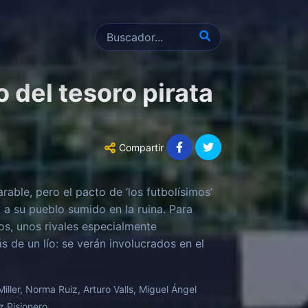
o del tesoro pirata
Compartir
able, pero el pacto de ‘los futbolísimos’
 a su pueblo sumido en la ruina. Para
tos, unos rivales especialmente
 de un lío: se verán involucrados en el
ía. Para superar todo esto, ‘los
os que nunca.
iller, Norma Ruiz, Arturo Valls, Miguel Ángel
z Pisionero