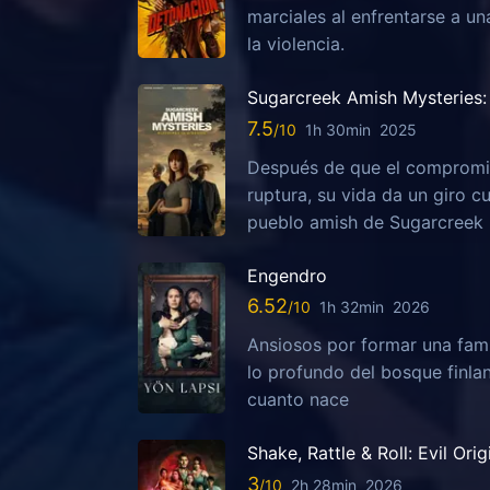
marciales al enfrentarse a u
la violencia.
Sugarcreek Amish Mysteries: 
7.5
1h 30min
2025
Después de que el compromis
ruptura, su vida da un giro c
pueblo amish de Sugarcreek
Engendro
6.52
1h 32min
2026
Ansiosos por formar una fami
lo profundo del bosque finla
cuanto nace
Shake, Rattle & Roll: Evil Orig
3
2h 28min
2026