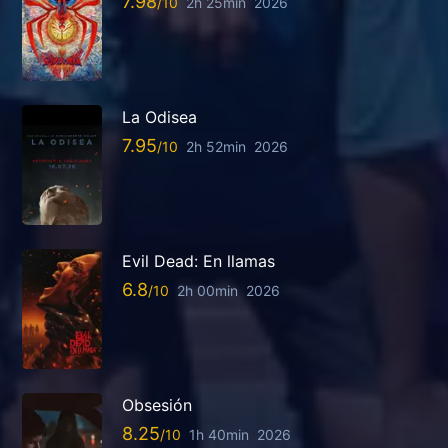
7.98
2h 25min
2026
La Odisea
7.95
2h 52min
2026
Evil Dead: En llamas
6.8
2h 00min
2026
Obsesión
8.25
1h 40min
2026