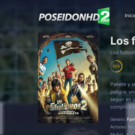
Inici
Los 
Los futbolí
53
Pakete y s
peligra: u
seguir en 
complicado
robo a un 
Genero:
Fami
futbolísim
Actores:
Nic
Muñoz, Ana 