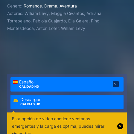
Genero:
Romance
,
Drama
,
Aventura
Actores:
William Levy, Maggie Civantos, Adriana
Torrebejano, Fabiola Guajardo, Elia Galera, Pino
Montesdeoca, Antón Lofer, William Levy
Español
CALIDAD HD
Descargar
CALIDAD HD
Esta opción de video contiene ventanas
emergentes y la carga es optima, puedes mirar
sin cortes.