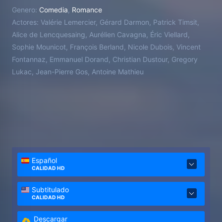
desbordante de energía, el encuentro será
Genero:
Comedia
,
Romance
explosivo.
Actores:
Valérie Lemercier, Gérard Darmon, Patrick Timsit,
Alice de Lencquesaing, Aurélien Cavagna, Éric Viellard,
Sophie Mounicot, François Berland, Nicole Dubois, Vincent
Fontannaz, Emmanuel Dorand, Christian Dustour, Gregory
Lukac, Jean-Pierre Gos, Antoine Mathieu
Español
CALIDAD HD
Subtitulado
CALIDAD HD
Descargar