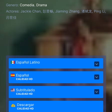
confunde con su hijo.
Genero:
Comedia
,
Drama
Actores:
Jackie Chan, 彭昱畅, Jiaming Zhang, 潘斌龙, Ping Li,
吕世佳
Español Latino
Español
CALIDAD HD
Subtitulado
CALIDAD HD
Descargar
CALIDAD HD