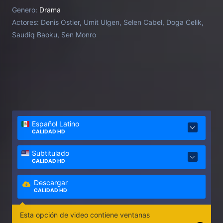
se unen en su búsqueda de seguridad y libertad.
Genero:
Drama
Actores:
Denis Ostier, Umit Ulgen, Selen Cabel, Doga Celik,
Saudiq Baoku, Sen Monro
Español Latino
CALIDAD HD
Subtitulado
CALIDAD HD
Descargar
CALIDAD HD
Esta opción de video contiene ventanas