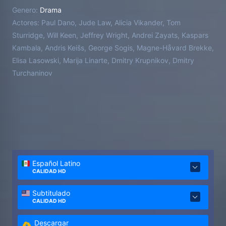
esferas le llevan a convertirse, de la noche a la
Genero:
Drama
mañana, en el asesor de un agente del KGB con un
Actores:
Paul Dano, Jude Law, Alicia Vikander, Tom
brillante porvenir: Vladimir Putin (Jude Law). Desde
Sturridge, Will Keen, Jeffrey Wright, Andrei Zayats, Kaspars
las entrañas del poder, ambos darán forma a la
Kambala, Andris Keišs, George Sogis, Magne-Håvard Brekke,
nueva Rusia, difuminando los límites entre la verdad
Elisa Lasowski, Marija Linarte, Dmitry Krupnikov, Dmitry
y la mentira.
Turchaninov
Español Latino
CALIDAD HD
Subtitulado
CALIDAD HD
Descargar