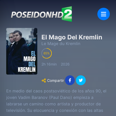
El Mago Del Kremlin
Le Mage du Kremlin
65
2h 16min
2026
Compartir
En medio del caos postsoviético de los años 90, el
joven Vadim Baranov (Paul Dano) empieza a
labrarse un camino como artista y productor de
televisión. Su elocuencia y conexión con las altas