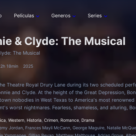
o
Películas
Generos
Series
ie & Clyde: The Musical
lyde: The Musical
2h 18min
2025
the Theatre Royal Drury Lane during its two scheduled perf
onnie and Clyde. At the height of the Great Depression, B
town nobodies in West Texas to America's most renowned 
t's worst nightmares. Fearless, shameless, and alluring, Bon
nture and crime that captured the attention of an entire cou
ica
,
Western
,
Historia
,
Crimen
,
Romance
,
Drama
emy Jordan, Frances Mayli McCann, George Maguire, Natalie McQue
e Yammanee, Gillian Bevan, Matthew Malthouse, Adrian Grove, Alber