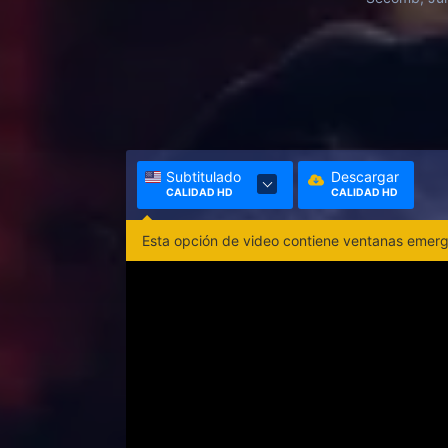
Subtitulado
Descargar
CALIDAD HD
CALIDAD HD
Esta opción de video contiene ventanas emerge