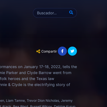
Compartir
ormances on January 17-18, 2022, tells the
onnie Parker and Clyde Barrow went from
folk heroes and the Texas law
nie & Clyde is the electrifying story of
ntry.
en, Liam Tamne, Trevor Dion Nicholas, Jeremy
t Atack, Bea Ward, Russell Wilcox, Debbie Kurup