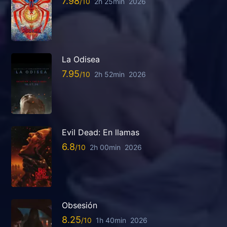
7.98
2h 25min
2026
La Odisea
7.95
2h 52min
2026
Evil Dead: En llamas
6.8
2h 00min
2026
Obsesión
8.25
1h 40min
2026