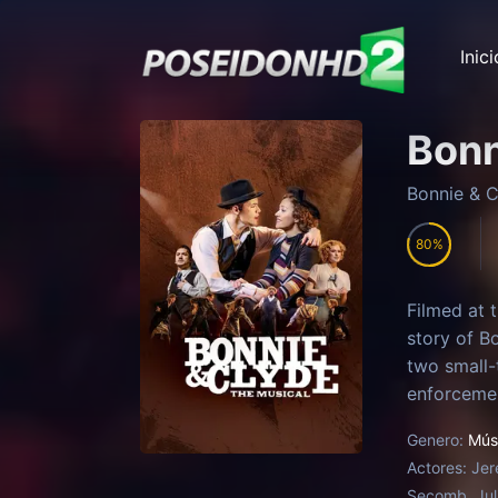
Inici
Bonn
Bonnie & C
80
Filmed at 
story of B
two small-
enforcemen
love, adve
Genero:
Mús
Actores:
Jer
Secomb, Juli