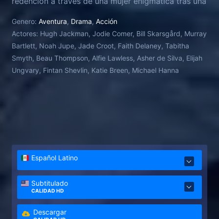
redención a través de una mujer enigmática tras una
grave herida.
Genero:
Aventura
,
Drama
,
Acción
Actores:
Hugh Jackman, Jodie Comer, Bill Skarsgård, Murray
Bartlett, Noah Jupe, Jade Croot, Faith Delaney, Tabitha
Smyth, Beau Thompson, Alfie Lawless, Asher de Silva, Elijah
Ungvary, Fintan Shevlin, Katie Breen, Michael Hanna
Español Latino
Subtitulado
CALIDAD HD
Descargar