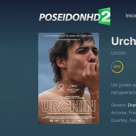
Inici
Urch
Urchin
66
Un joven a
recuperaci
Genero:
Dra
Actores:
Fra
Quartey, Nat