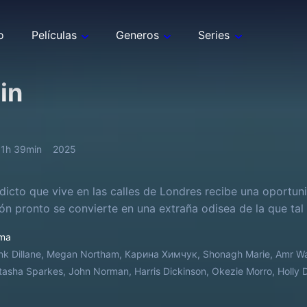
o
Películas
Generos
Series
in
1h 39min
2025
dicto que vive en las calles de Londres recibe una oportun
ón pronto se convierte en una extraña odisea de la que ta
ma
nk Dillane, Megan Northam, Карина Химчук, Shonagh Marie, Amr Wak
asha Sparkes, John Norman, Harris Dickinson, Okezie Morro, Holly 