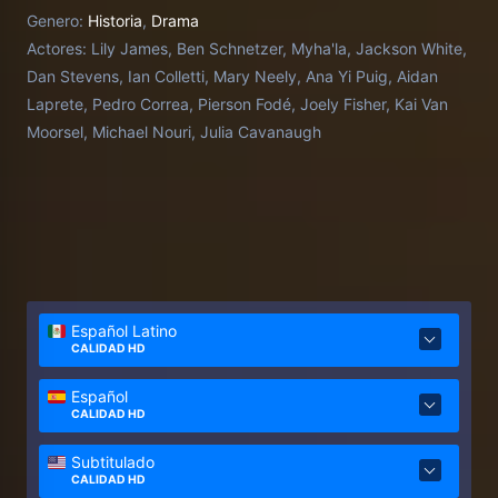
Genero:
Historia
,
Drama
Actores:
Lily James, Ben Schnetzer, Myha'la, Jackson White,
Dan Stevens, Ian Colletti, Mary Neely, Ana Yi Puig, Aidan
Laprete, Pedro Correa, Pierson Fodé, Joely Fisher, Kai Van
Moorsel, Michael Nouri, Julia Cavanaugh
Español Latino
CALIDAD HD
Español
CALIDAD HD
Subtitulado
CALIDAD HD