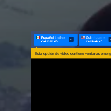
Español Latino
Subtitulado
CALIDAD HD
CALIDAD HD
Esta opción de video contiene ventanas emerge