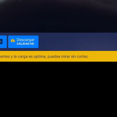
Descargar
CALIDAD HD
ntes y la carga es optima, puedes mirar sin cortes.