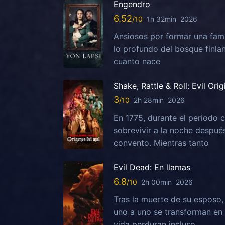
Engendro
6.52
1h 32min
2026
Ansiosos por formar una fami
lo profundo del bosque finla
cuanto nace
Shake, Rattle & Roll: Evil Orig
3
2h 28min
2026
En 1775, durante el periodo c
sobrevivir a la noche despu
convento. Mientras tanto
Evil Dead: En llamas
6.8
2h 00min
2026
Tras la muerte de su esposo
uno a uno se transforman en 
vida perduran incluso