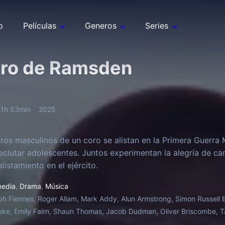
o
Películas
Generos
Series
oro de Ramsden
l
1h 53min
2025
os masculinos de un coro se alistan en la Primera Guerra M
eclutar adolescentes. Juntos experimentan la alegría de can
listamiento en el ejército.
edia
,
Drama
,
Música
ph Fiennes, Roger Allam, Mark Addy, Alun Armstrong, Simon Russell
ke, Emily Fairn, Shaun Thomas, Jacob Dudman, Oliver Briscombe, Ta