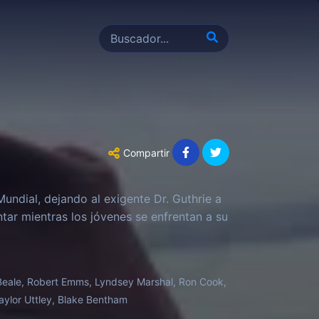
Compartir
undial, dejando al exigente Dr. Guthrie a
tar mientras los jóvenes se enfrentan a su
 Beale, Robert Emms, Lyndsey Marshal, Ron Cook,
ylor Uttley, Blake Bentham