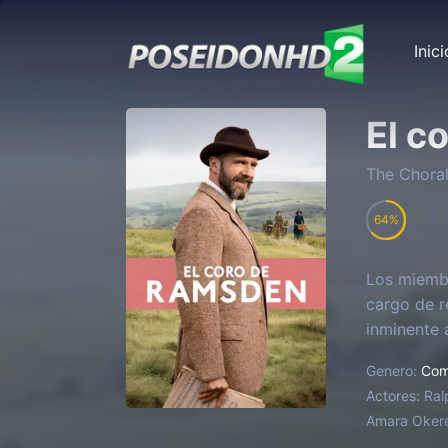
Inici
El c
The Chora
64
Los miembr
cargo de r
inminente a
Genero:
Com
Actores:
Ral
Amara Okere