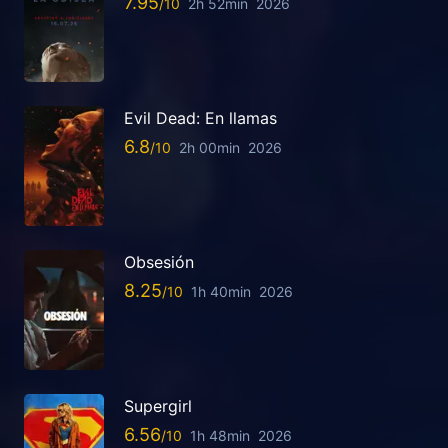
7.95
2h 52min
2026
Evil Dead: En llamas
6.8
2h 00min
2026
Obsesión
8.25
1h 40min
2026
Supergirl
6.56
1h 48min
2026