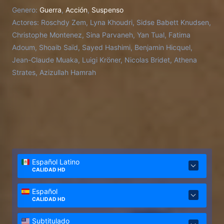
contrarreloj para salvar a civiles atrapados,
Genero:
Guerra
,
Acción
,
Suspenso
negociando con los talibanes y organizando un
Actores:
Roschdy Zem, Lyna Khoudri, Sidse Babett Knudsen,
convoy hacia el aeropuerto en medio del caos, la
Christophe Montenez, Sina Parvaneh, Yan Tual, Fatima
violencia y la incertidumbre.
Adoum, Shoaib Saïd, Sayed Hashimi, Benjamin Hicquel,
Jean-Claude Muaka, Luigi Kröner, Nicolas Bridet, Athena
Strates, Azizullah Hamrah
Español Latino
CALIDAD HD
Español
CALIDAD HD
Subtitulado