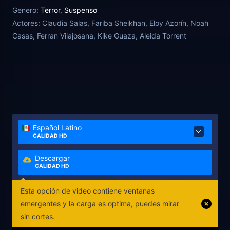
campo donde veraneaban en tiempos mejores. Su
Genero:
Terror
,
Suspenso
plan es venderla y huir a Francia. Hay una
Actores:
Claudia Salas, Fariba Sheikhan, Eloy Azorín, Noah
compradora interesada con la que han quedado
Casas, Ferran Vilajosana, Kike Guaza, Aleida Torrent
para cerrar el acuerdo. Pero su plan no saldrá como
esperaban.
Español Latino
CALIDAD HD
Descargar
CALIDAD HD
Esta opción de video contiene ventanas
emergentes y la carga es optima, puedes mirar
sin cortes.