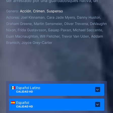
ser arrestado por una guardabosques nativa, un
grupo de criminales y policías corruptos se enteran
Genero:
Acción
,
Crimen
,
Suspenso
de su paradero. Por ello, Harlan y la ranger se unen
Actores:
Joel Kinnaman, Cara Jade Myers, Danny Huston,
para luchar e intentar escapar a través del peligroso
Graham Greene, Martin Sensmeier, Oliver Trevena, DeVaughn
lago antes de que el hielo se derrita.
Nixon, Frida Gustavsson, Башар Рахал, Michael Saccente,
Euan Macnaughton, Will Fletcher, Trevor Van Uden, Addam
Bramich, Joyce Grey-Carter
Español Latino
CALIDAD HD
Español
CALIDAD HD