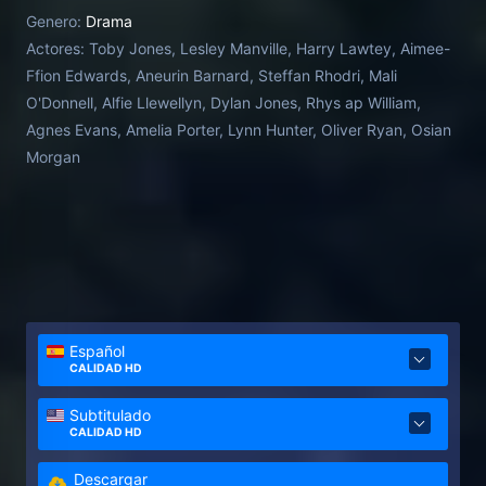
embargo, surge una nueva oportunidad cuando el
Genero:
Drama
talento natural de Richard para el teatro llama la
Actores:
Toby Jones, Lesley Manville, Harry Lawtey, Aimee-
atención de su profesor, Philip Burton. El joven, que
Ffion Edwards, Aneurin Barnard, Steffan Rhodri, Mali
toma a Richard bajo su tutela, prospera gracias a la
O'Donnell, Alfie Llewellyn, Dylan Jones, Rhys ap William,
estricta tutela de Philip y a la orientación de la
Agnes Evans, Amelia Porter, Lynn Hunter, Oliver Ryan, Osian
amable casera, Ma Smith. Sin embargo, a medida
Morgan
que el mundo de la interpretación se pone al
alcance de Richard, el peso de su pasado corre el
riesgo de frenarle para siempre.
Español
CALIDAD HD
Subtitulado
CALIDAD HD
Descargar