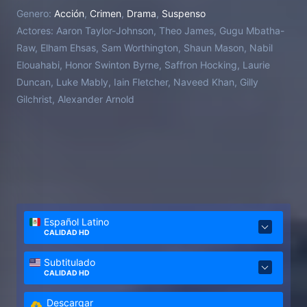
aprovechan el caos para llevar a cabo un elaborado
Genero:
Acción
,
Crimen
,
Drama
,
Suspenso
atraco.​
Actores:
Aaron Taylor-Johnson, Theo James, Gugu Mbatha-
Raw, Elham Ehsas, Sam Worthington, Shaun Mason, Nabil
Elouahabi, Honor Swinton Byrne, Saffron Hocking, Laurie
Duncan, Luke Mably, Iain Fletcher, Naveed Khan, Gilly
Gilchrist, Alexander Arnold
Español Latino
CALIDAD HD
Subtitulado
CALIDAD HD
Descargar